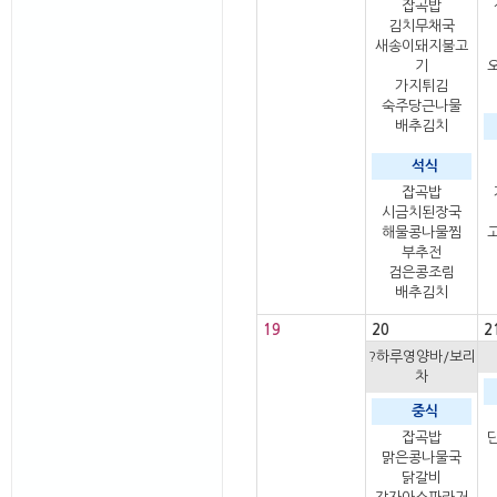
잡곡밥
김치무채국
새송이돼지불고
기
가지튀김
숙주당근나물
배추김치
석식
잡곡밥
시금치된장국
해물콩나물찜
부추전
검은콩조림
배추김치
19
20
2
?하루영양바/보리
차
중식
잡곡밥
맑은콩나물국
닭갈비