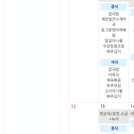
중식
잡곡밥
계란얼큰수제비
국
동그랑땡야채볶
음
얼갈이나물
우엉땅콩조림
배추김치
석식
잡곡밥
어묵국
제육볶음
부추무침
고사리나물
배추김치
12
13
1
찐순대/쌈장,소금
야
*녹차
중식