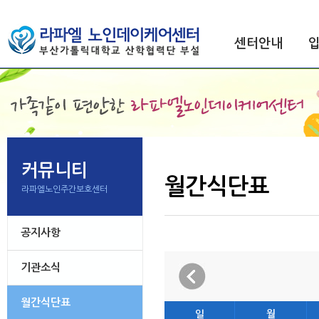
센터안내
커뮤니티
월간식단표
라파엘노인주간보호센터
공지사항
기관소식
월간식단표
일
월