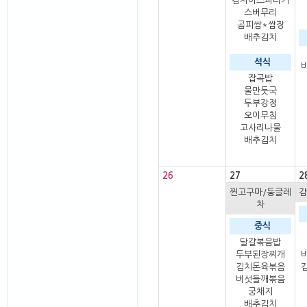
감자아스파라거
스버무리
곰피쌈*쌈장
배추김치
석식
잡곡밥
물만둣국
두부강정
오이무침
고사리나물
배추김치
26
27
2
찐고구마/둥글레
감
차
중식
달걀볶음밥
두부된장찌개
김치돈육볶음
버섯들깨볶음
궁채지
배추김치