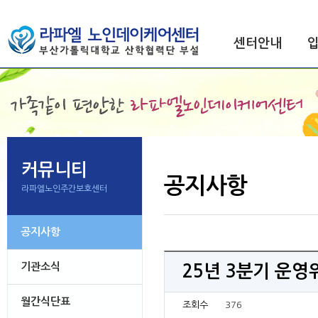
센터안내
커뮤니티
공지사항
라파엘노인주간보호센터
공지사항
기관소식
25년 3분기 운영
월간식단표
조회수
376