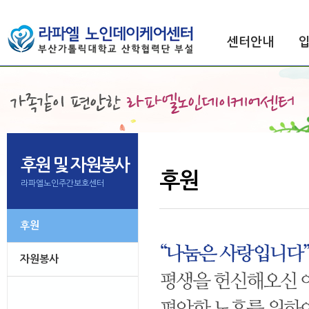
센터안내
후원 및 자원봉사
후원
라파엘노인주간보호센터
후원
자원봉사