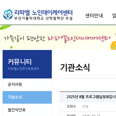
센터안내
커뮤니티
기관소식
라파엘노인주간보호센터
공지사항
2025년 8월 프로그램일정표입니
기관소식
조회수
173
월간식단표